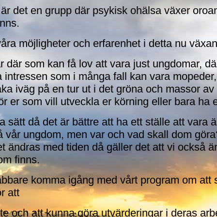
är det en grupp där psykisk ohälsa växer oroan
nns.
 våra möjligheter och erfarenhet i detta nu väx
där som kan få lov att vara just ungdomar, där v
a intressen som i många fall kan vara mopeder,
åka iväg på en tur ut i det gröna och massor a
r er som vill utveckla er körning eller bara ha
tt då det är bättre att ha ett ställe att vara ä
 vår ungdom, men var och vad skall dom göra? d
et ändras med tiden då gäller det att vi också 
om finns.
snabbare komma igång med vårt program om att s
r att
bete och att kunna göra utvärderingar i deras ar