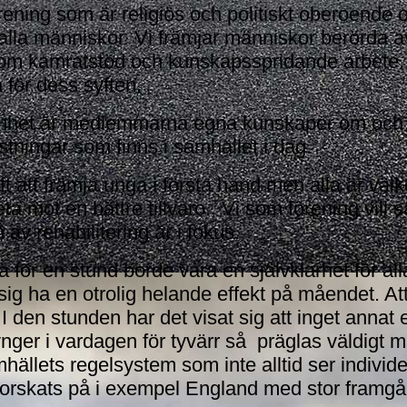
ening som är religiös och politiskt oberoende o
alla människor. Vi främjar människor berörda av
enom kamratstöd och kunskapsspridande arbete. 
 för dess syften.
mhet är medlemmarna egna kunskaper om och e
stningar som finns i samhället i dag.
att främja unga i första hand men alla är välko
eta mot en bättre tillvaro. Vi som förening vill
v rehabilitering är i fokus.
ra för en stund borde vara en självklarhet för 
sig ha en otrolig helande effekt på måendet. At
. I den stunden har det visat sig att inget annat 
tynger i vardagen för tyvärr så präglas väldigt
llets regelsystem som inte alltid ser individe
forskats på i exempel England med stor framg