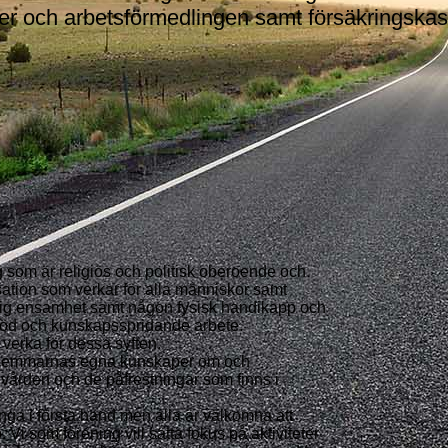
 och arbetsförmedlingen samt försäkringskas
g som är religiös och politisk oberoende och
sation som verkar för alla människor samt
llig ensamhet samt någon fysisk handikapp och
stöd och kunskapsspridande arbete.
 verka för dessa syften.
dlemmarnas egna kunskaper om och
 vården och de påfrestningar som finns i
unga i första hand men alla är välkomna att
o. Vi som förening vill sätta fokus på aktiviteter