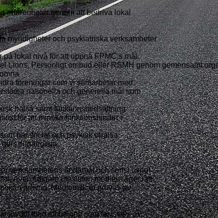
a erfarenheter genom att bedriva lokal
a myndigheter och psykiatriska verksamheter
på lokal nivå för att uppnå FPMC:s mål.
 Lions, Personligt ombud eller RSMH genom gemensamt organi
lkomna
ndra föreningar som vi samarbetar med.
stödja nationella och generella mål som
isk hälsa samt funktionsnedsättning
minst för att minska funktionshinder i
m som har social och psykisk ohälsa.
görs tillgängliga.
djer verksamhetens ändamål och som i övrigt
lut. Även tidigare utesluten medlem äger rätt
 ansökan prövad. Medlemskap prövas av
årsavgift med ett belopp som fastställs av