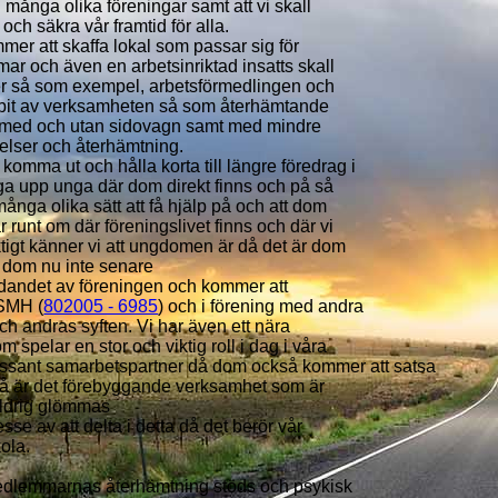
många olika föreningar samt att vi skall
 och säkra vår framtid för alla.
mmer att skaffa lokal som passar sig för
ar och även en arbetsinriktad insatts skall
r så som exempel, arbetsförmedlingen och
r bit av verksamheten så som återhämtande
ar med och utan sidovagn samt med mindre
velser och återhämtning.
a komma ut och hålla korta till längre föredrag i
ga upp unga där dom direkt finns och på så
ånga olika sätt att få hjälp på och att dom
 runt om där föreningslivet finns och där vi
iktigt känner vi att ungdomen är då det är dom
l dom nu inte senare
ldandet av föreningen och kommer att
SMH (
802005 - 6985
) och i förening med andra
 andras syften. Vi har även ett nära
pelar en stor och viktig roll i dag i våra
essant samarbetspartner då dom också kommer att satsa
 så är det förebyggande verksamhet som är
 aldrig glömmas
sse av att delta i detta då det berör vår
ola.
medlemmarnas återhämtning stöds och psykisk