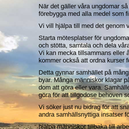
När det gäller våra ungdomar så 
förebygga med alla medel som fi
Vi vill hjälpa till med det genom
Starta mötesplatser för ungdomar 
och stötta, samtala och dela vår
Vi kan mecka tillsammans eller 
kommer också att ordna kurser fö
Detta gynnar samhället på många sä
byar. Många människor klagar på
dom att göra eller vara. Samhäll
göra för att tillgodose behoven s
Vi söker just nu bidrag för att 
andra samhällsnyttiga insatser fö
hjälpa människor tillbaka till ar