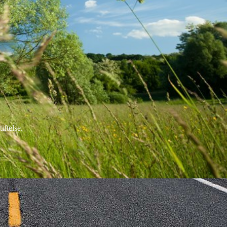
ftelse.
l