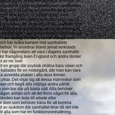
alsgrupper, aktiviteter utomhus och inne. Vi
en bjuder in andra organisationers medlemmar
 att kunna få i gång en stötte biodling samt
 och efter behov. Vi jobbar också med
tning skall vara möjlig inom denna grupp. Vi
g fri om bara för en stund. FPMC startade som
 en fantastisk upplevelse att kunna komma ut
den stunden kan inget annat existera än nuet och
en i en vardag där det tyvärr är många som
 och har svåra kamper mot samhällets
ns behov. Vi anordnar bland annat verkstads
e har någonstans att vara i dagens samhälle
 stor framgång även England och andra länder
kt av mc livet
vit en grupp där psykisk ohälsa bara växer och
ör kallades för en motorgård, där man kan vara
 avsedda platser i alla dess former.
cyklar. Det visar sig att dessa människor som
 stan och begå alla möjliga andra påhitt.
som bor där på bästa sätt. Alla behöver
någon annan och att det finns något för alla.
änden kan leda till arbete eller
 för dom som behöver träna för att komma
und av sjukdom där samhället felar då det inte
ör alla som har en funktionsnedsättning.