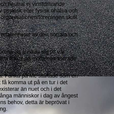
ch neutral ej vinstdrivande
 psykisk eller fysisk ohälsa och
organisationen/föreningen skall
rfarenheter av den sociala och
mna att ansluta sig till vår
 sätta fokus på motorintresserade
alla. Funka på Mc startade som en
t få komma ut på en tur i det
existerar än nuet och i det
 många människor i dag av ångest
ns behov, detta är beprövat i
ång.