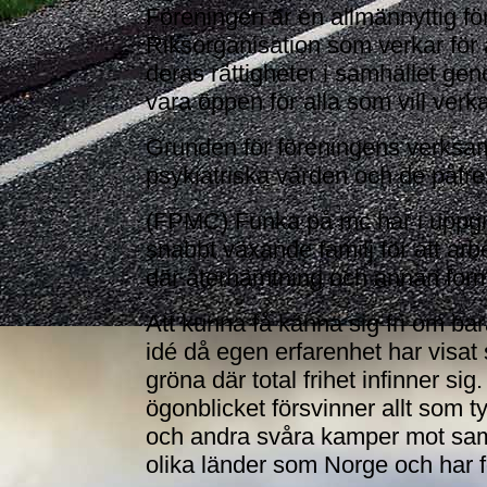
Föreningen är en allmännyttig för
Riksorganisation som verkar för 
deras rättigheter i samhället g
vara öppen för alla som vill verka
Grunden för föreningens verksa
psykiatriska vården och de påfre
(FPMC) Funka på mc har i uppgift 
snabbt växande familj för att arb
där återhämtning och annan form a
Att kunna få känna sig fri om ba
idé då egen erfarenhet har visat 
gröna där total frihet infinner sig
ögonblicket försvinner allt som 
och andra svåra kamper mot samhä
olika länder som Norge och har 