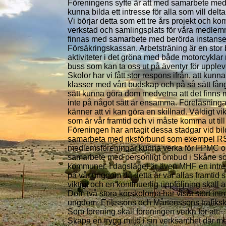
Föreningens syfte är att med samarbete med 
kunna bilda ett intresse för alla som vill delta
Vi börjar detta som ett tre års projekt och ko
verkstad och samlingsplats för våra medlemm
finnas med samarbete med berörda instanse
Försäkringskassan. Arbetsträning är en sto
aktiviteter i det gröna med både motorcykl
buss som kan ta oss ut på äventyr för upple
Skolor har vi fått stor respons ifrån, att kunn
klasser med vårt budskap och på så sätt fån
sätt kunna göra dom medvetna att det finns m
inte på något sätt är ensamma. Föreläsningar
känner att vi kan göra en skillnad. Väldigt v
som är vår framtid och vi måste komma ut til
Föreningen har antagit dessa stadgar vid bi
samarbeta med riksförbund som exempel R
medlemsföreningar kunna verka för FPMC och
samarbete med personligt ombud i Skåne som s
kommuner. I dagsläget är även MHF en intr
på vår ungdom då detta är vår allas framtid
viktigt och en kontinuerlig uppföljning skall
Dom två stora körskolorna har visat stort intre
ungdom, Erikssons och Mårtenssons trafiksk
Som förening skall föreningen verka för att:
Skapa en trygg miljö i sin verksamhet där 