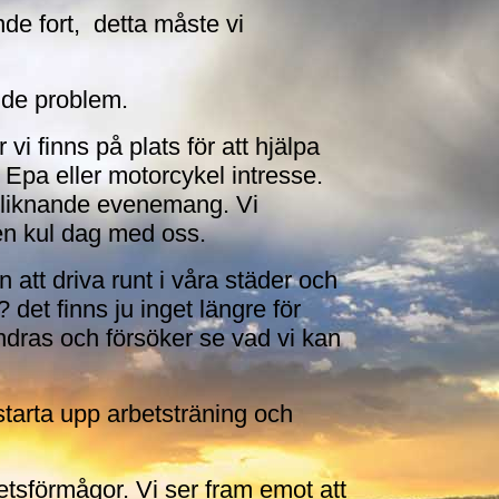
de fort, detta måste vi
ande problem.
i finns på plats för att hjälpa
 Epa eller motorcykel intresse.
v liknande evenemang. Vi
 en kul dag med oss.
n att driva runt i våra städer och
et finns ju inget längre för
ändras och försöker se vad vi kan
tarta upp arbetsträning och
betsförmågor. Vi ser fram emot att