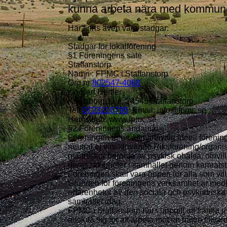
kunna arbeta nära med kommuner
Här finns även våra stadgar:
Stadgar för lokalförening
§1 Föreningens säte
Staffanstorp
Namn : FPMC i Staffanstorp
Org.nr
802547-4068
c/o Karl Hertler
Knutsborg 11 c, 24545 Staffanstorp
Tel:
0723210795
Email: info@fpmc.se
Hemsidan: www.fpmc.se
§2 Föreningens ändamål
Föreningen är en allmännyttig ideell förenin
neutral ej vinstdrivande Riksförening/organi
människor berörda av psykisk ohälsa, ofrivi
deras rättigheter i samhället genom kamrat
Föreningen skall vara öppen för alla som vill
Grunden för föreningens verksamhet är me
erfarenheter av den sociala och psykiatriska
samhället idag.
FPMC i Staffanstorp har i uppgift att främja 
ansluta sig för att arbeta mot en bättre tillvar