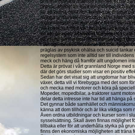
och människans mående i helhet. Vi har samt
ordnar utflykter för våra medlemmar och äv
för att kunna delta och komma ut, vi tattar på
många andra idéer som utvecklas efter hand
motorintresserade människor för att återhäm
vill komma ut med vårt budskap att känna si
en idé då egen erfarenhet har visat sig vara
på en mc tur där total frihet infinner sig. I 
i det ögonblicket försvinner allt som tynger 
präglas av psykisk ohälsa och suicid tankar
regelsystem som inte alltid ser till individe
meck och häng då framför allt ungdomen int
Detta är prövat i vårt grannland Norge med
där det görs studier som visar en positiv effe
Sedan har det visat sig att ungdomar har bli
växer, detta vill vi förebygga med det som f
och mecka med motorer och köra på speciella
Mopeder, mopedbilar, a-traktorer samt motor
delar detta intresse inte har tid att hänga på
Det gynnar både samhället och människorna 
känna att dom tillhör och är lika viktiga som 
Även ordna utbildningar och kurser som i slut
sysselsättning. Skall även finnas möjlighet
tillbaka eller för att underhålla styrka på gr
finns den ekonomiska möjligheten att träna f