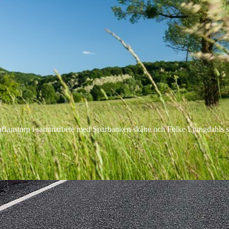
fanstorp i sammarbete med Sparbanken skåne och Folke Ljungdahls sti