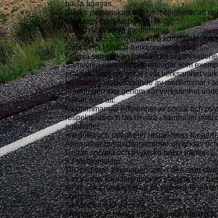
hälsa främjas.
Stärka gemenskap och ge möjligheter att del
förenings-studiearbete.
Nå och värva nya medlemmar.
Påverka och samverka med kommuner, lokal
samt delta i brukar-funktionshinderråd.
Främja samverkan med andra organisationer 
Samverka med andra föreningar som exempel
praktiskt låter sig göra) i vår verksamhet vä
spontant gäst-deltagande av medlemmar i a
Föreningen ska genom vår verksamhet under
helhet som att:
Medlemmarnas erfarenhet av social och psyk
respekteras och tas tillvara i samhället intet 
samhället.
Integritet och rättigheter respekteras för de
Alternativa behandlingsformer utvecklas och 
Ungas sociala och psykiska hälsa främjas.
§3 Medlemskap
Till medlem i föreningen antas den som stö
kan väntas följa föreningens stadgar och bes
till att söka medlemskap på nytt och få sin
styrelsen.
§4 Medlems skyldighet
Medlem skall betala en årlig medlemsavgift, 