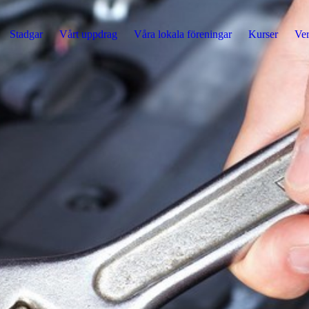
Stadgar
Vårt uppdrag
Våra lokala föreningar
Kurser
Ver