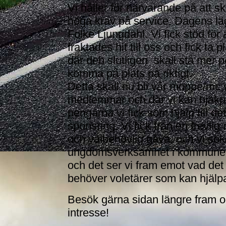
Vi håller för närvarande på att s
höga krav på service. Dagens läg
Folke Ljungdahl. Vi fick stöd för
fraktades hit till oss och fick ta
där deb slutligen skall stå mer 
komma på plats på riktigt.
Detta skall nu bli vår moppe/mc
medlemmar och där vi kan hjäk
pengarna vi fick som hjälp till det
sponsring. Vi fick från en trevl
och välbehövlig gåva. och vi sö
ungdomsverksamhet i kommunen o
och det ser vi fram emot vad det
behöver voletärer som kan hjälpa 
Besök gärna sidan längre fram oc
intresse!