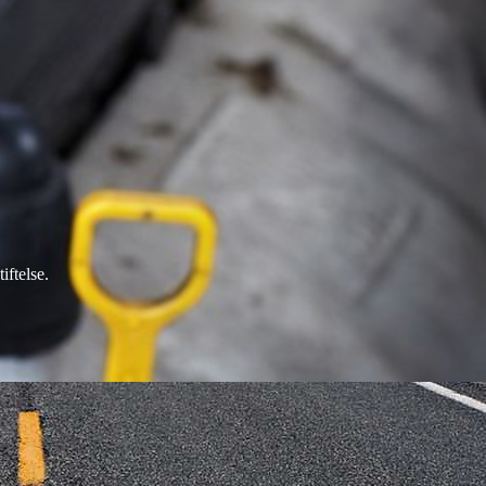
ftelse.
l