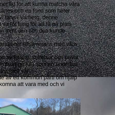
 mer tid för att kunna matcha våra
skånes och en fond som heter
vi fann i Varberg, denne
va för tung för att få på plats
 vi tömt den och den kunde
parationer tillsammans med våra
tt av fonder, stiftelser och privat
sentkort på jula som en underbar
dare med vår
 av ett kommun parti om hjälp
älkomna att vara med och vi