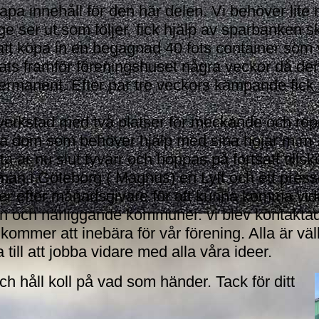
kapa innehåll för den här delen. Vi behöver lite
e ser ut som följer, fick hjälp av sparbanken 
 att köpa in en begagnad 40 fots container som 
 plats framför föreningshuset några veckor då den 
permanent. Efter par tre veckors kämpande fick
 verkstad med två platser för meckande och re
pa dom som behöver hjälp med sina hojar m.m
ta är nu slut tyvärr och hoppas på fortsatt tillsko
ig man i Göteborg ( Magnus) en Lyft och ett pres
ker efter månadsgivare för att kunna komma vi
ch närliggande kommuner. vi blev kontaktade
 kommer att inebära för vår förening. Alla är v
till att jobba vidare med alla våra ideer.
h håll koll på vad som händer. Tack för ditt